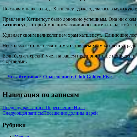
По словам нашего гида Хатшепсут даже одевалась в мужскую о
Правление Хатшепсут было довольно успешным. Она ни с кем н
хатшепсут
, который мне посчастливиоось посетить на этой эк
Удивляет своим великолепием храм хатшепсут. Длинющие лест
Несколько фото на память и мы оставляем храм хатшепсут радо
Если бухгалтерский учет на вашем предприятии не приведен в 
с органами.
Читайте также
О заселении в Club Golden Five
Навигация по записям
Предыдущая запись:
Пересечение Нила
Следующая запись:
Посещение долины царей
Рубрики
Услуги