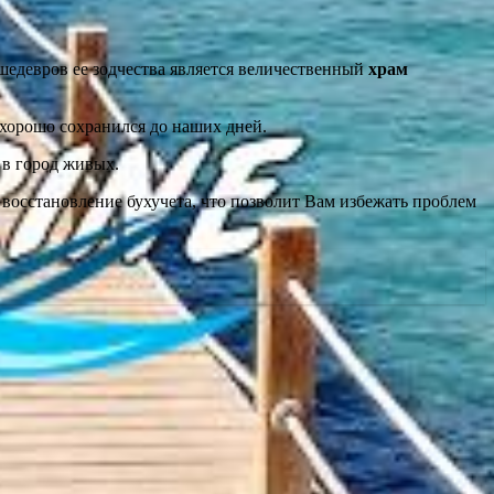
шедевров ее зодчества является величественный
храм
хорошо сохранился до наших дней.
 в город живых.
 восстановление бухучета, что позволит Вам избежать проблем