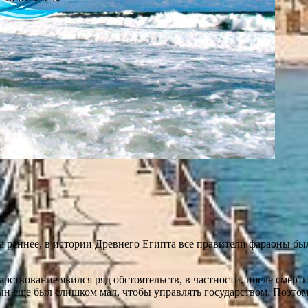
а раннее, в истории Древнего Египта все правители фараоны б
твование явился ряд обстоятельств, в частности, после смерти
сын еще был слишком мал, чтобы управлять государством. Поэто