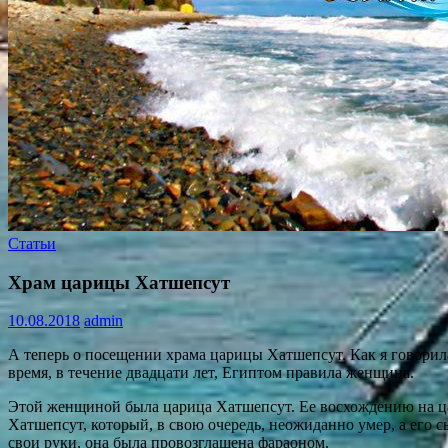
Статьи
Храм царицы Хатшепсут
10.08.2018
admin
А теперь о посещении храма царицы Хатшепсут. Как я говорил
время, в течение двадцати лет, Египтом правила женщина.
Этой женщиной была царица Хатшепсут. Ее восхождению на царс
Хатшепсут, который, в свою очередь, неожиданно умер, а его 
свои руки, она была провозглашена фараоном.