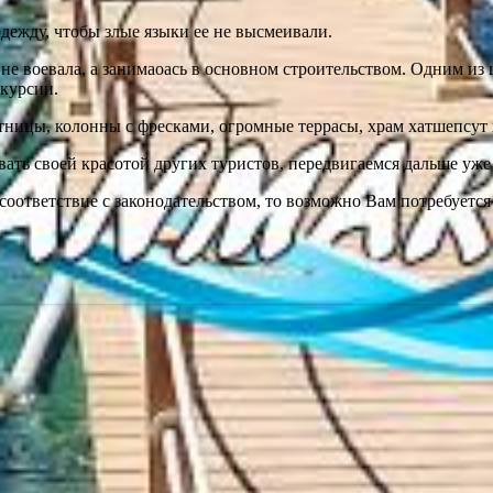
дежду, чтобы злые языки ее не высмеивали.
е воевала, а занимаоась в основном строительством. Одним из 
скурсии.
ницы, колонны с фресками, огромные террасы, храм хатшепсут 
вать своей красотой других туристов, передвигаемся дальше уже
соответствие с законодательством, то возможно Вам потребуется